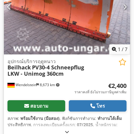
1
/
7
อุปกรณ์บริการฤดูหนาว
Beilhack
PV30-4 Schneepflug
LKW - Unimog 360cm
€2,400
Wendelstein
8,673 km
ราคาคงที่ ยังไม่รวมภาษีมูลค่าเพิ่ม
สอบถาม
โทร
สภาพ:
พร้อมใช้งาน (มือสอง)
, ฟังก์ชันการทำงาน:
ทำงานได้เต็ม
ประสิทธิภาพ
, การลงทะเบียนครั้งแรก:
07/2025
, น้ำหนักรวม:
1,056 กก.
, สี:
สีส้ม
, น้ำหนักใช้งาน:
1,056 กก.
, ปีที่ผลิต:
2001
,