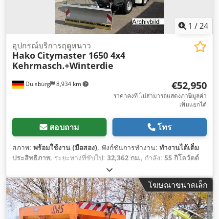
1
/
24
อุปกรณ์บริการฤดูหนาว
Hako
Citymaster 1650 4x4
Kehrmasch.+Winterdie
€52,950
Duisburg
8,934 km
ราคาคงที่ ไม่สามารถแสดงภาษีมูลค่า
เพิ่มแยกได้
สอบถาม
โทร
สภาพ:
พร้อมใช้งาน (มือสอง)
, ฟังก์ชันการทำงาน:
ทำงานได้เต็ม
ประสิทธิภาพ
, ระยะทางที่ขับไป:
32,362 กม.
, กำลัง:
55 กิโลวัตต์
(74.78 แรงม้า)
, การลงทะเบียนครั้งแรก:
11/2020
, น้ำหนักรวม:
3,500 กก.
, ประเภทเชื้อเพลิง:
ดีเซล
, สี:
สีขาว
, การกำหนดค่าของ
โฆษณาขนาดเล็ก
เพลา:
4x4
, น้ำหนักบรรทุกสูงสุด:
1,550 กก.
, น้ำหนักเปล่า:
1,950
กก.
, ตรวจสอบครั้งถัดไป (TÜV):
11/2026
, เชื้อเพลิง:
ดีเซล
, ระยะ
ฐานล้อ:
1,600 มม
, ห้องโดยสารคนขับ:
อื่นๆ
, ประเภทเกียร์:
ไฮโด