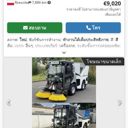
€9,020
Rzeszów
7,886 km
ราคาคงที่ ไม่สามารถแสดงภาษีมูลค่า
เพิ่มแยกได้
สอบถาม
โทร
สภาพ:
ใหม่
, ฟังก์ชันการทำงาน:
ทำงานได้เต็มประสิทธิภาพ
, สี:
สี
ส้ม
, เบรก:
อื่นๆ
, ประเภทเกียร์:
เครื่องกล
, ระดับชั้นการปล่อยมลพิษ:
ไม่มี
, ช่วงล่าง:
ไฮดรอลิก
, ปีที่ผลิต:
2026
, อุปกรณ์:
คอมพิวเตอร์บน
ยานพาหนะ, ระบบควบคุมแรงฉุด, เสียงรบกวนต่ำ, ไฟตัดหมอก, ไฟ
โฆษณาขนาดเล็ก
หน้าเพิ่มเติม, ไฮดรอลิก
,