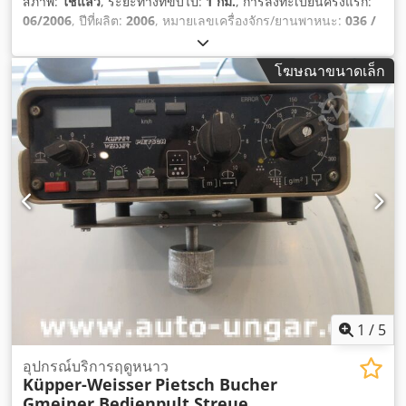
สภาพ:
ใช้แล้ว
, ระยะทางที่ขับไป:
1 กม.
, การลงทะเบียนครั้งแรก:
06/2006
, ปีที่ผลิต:
2006
, หมายเลขเครื่องจักร/ยานพาหนะ:
036 /
16
,
โฆษณาขนาดเล็ก
1
/
5
อุปกรณ์บริการฤดูหนาว
Küpper-Weisser
Pietsch Bucher
Gmeiner Bedienpult Streue