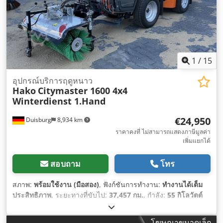
1
/
15
อุปกรณ์บริการฤดูหนาว
Hako
Citymaster 1600 4x4
Winterdienst 1.Hand
€24,950
Duisburg
8,934 km
ราคาคงที่ ไม่สามารถแสดงภาษีมูลค่า
เพิ่มแยกได้
สอบถาม
โทร
สภาพ:
พร้อมใช้งาน (มือสอง)
, ฟังก์ชันการทำงาน:
ทำงานได้เต็ม
ประสิทธิภาพ
, ระยะทางที่ขับไป:
37,457 กม.
, กำลัง:
55 กิโลวัตต์
(74.78 แรงม้า)
, การลงทะเบียนครั้งแรก:
09/2016
, น้ำหนักรวม:
3,500 กก.
, ประเภทเชื้อเพลิง:
ดีเซล
, สี:
สีส้ม
, การกำหนดค่าของ
โฆษณาขนาดเล็ก