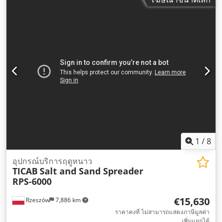
เพลา:
4x4
, น้ำหนักเปล่า:
1,950 กก.
, ตรวจสอบครั้งถัดไป (TÜV):
02/2027
, เชื้อเพลิง:
ดีเซล
, ระยะฐานล้อ:
1,600 มม
, ห้องโดยสาร
คนขับ:
อื่นๆ
, ประเภทเกียร์:
ไฮโดรสแตติก
, ระดับชั้นการปล่อย
มลพิษ:
ยูโร 5
, ชั่วโมงการทำงาน:
4,738 h
, อุปกรณ์:
ขับเคลื่อนทุก
ล้อ, เครื่องปรับอากาศ, แผ่นกรองเขม่า, ไฮดรอลิก
,
1
/
8
อุปกรณ์บริการฤดูหนาว
TICAB
Salt and Sand Spreader
RPS-6000
€15,630
Rzeszów
7,886 km
ราคาคงที่ ไม่สามารถแสดงภาษีมูลค่า
เพิ่มแยกได้