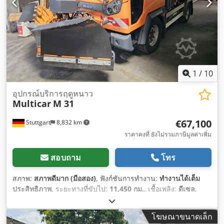
1
/
10
อุปกรณ์บริการฤดูหนาว
Multicar
M 31
€67,100
Stuttgart
8,832 km
ราคาคงที่ ยังไม่รวมภาษีมูลค่าเพิ่ม
สอบถาม
โทร
สภาพ:
สภาพดีมาก (มือสอง)
, ฟังก์ชันการทำงาน:
ทำงานได้เต็ม
ประสิทธิภาพ
, ระยะทางที่ขับไป:
11,450 กม.
, เชื้อเพลิง:
ดีเซล
,
ประเภทเกียร์:
เครื่องกล
, ระดับชั้นการปล่อยมลพิษ:
ยูโร 6d
, ปีที่
ผลิต:
2021
, อุปกรณ์:
ขับเคลื่อนทุกล้อ, เครื่องปรับอากาศ, แผ่น
โฆษณาขนาดเล็ก
กรองเขม่า, ไฮดรอลิก
,