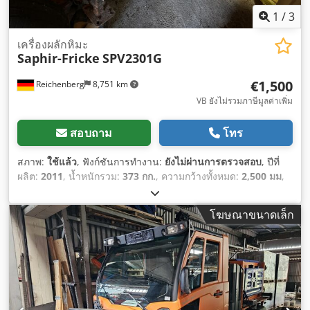
1
/
3
เครื่องผลักหิมะ
Saphir-Fricke
SPV2301G
€1,500
Reichenberg
8,751 km
VB ยังไม่รวมภาษีมูลค่าเพิ่ม
สอบถาม
โทร
สภาพ:
ใช้แล้ว
, ฟังก์ชันการทำงาน:
ยังไม่ผ่านการตรวจสอบ
, ปีที่
ผลิต:
2011
, น้ำหนักรวม:
373 กก.
, ความกว้างทั้งหมด:
2,500 มม
,
โฆษณาขนาดเล็ก