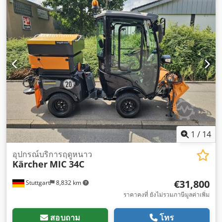
1
/
14
อุปกรณ์บริการฤดูหนาว
Kärcher
MIC 34C
€31,800
Stuttgart
8,832 km
ราคาคงที่ ยังไม่รวมภาษีมูลค่าเพิ่ม
สอบถาม
โทร