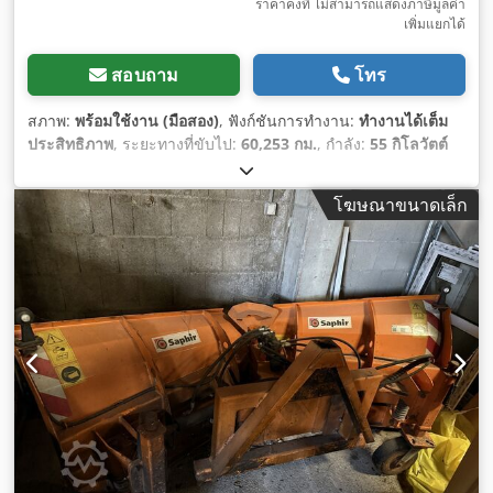
ราคาคงที่ ไม่สามารถแสดงภาษีมูลค่า
เพิ่มแยกได้
สอบถาม
โทร
สภาพ:
พร้อมใช้งาน (มือสอง)
, ฟังก์ชันการทำงาน:
ทำงานได้เต็ม
ประสิทธิภาพ
, ระยะทางที่ขับไป:
60,253 กม.
, กำลัง:
55 กิโลวัตต์
(74.78 แรงม้า)
, การลงทะเบียนครั้งแรก:
09/2017
, น้ำหนักรวม:
3,500 กก.
, ประเภทเชื้อเพลิง:
ดีเซล
, สี:
สีส้ม
, การกำหนดค่าของ
โฆษณาขนาดเล็ก
เพลา:
4x4
, น้ำหนักบรรทุกสูงสุด:
1,699 กก.
, น้ำหนักเปล่า:
1,900
กก.
, ตรวจสอบครั้งถัดไป (TÜV):
11/2027
, เชื้อเพลิง:
ดีเซล
, ห้อง
โดยสารคนขับ:
อื่นๆ
, ประเภทเกียร์:
ไฮโดรสแตติก
, ระดับชั้นการ
ปล่อยมลพิษ:
ยูโร 5
, ปริมาตรพื้นที่บรรทุก:
1.3 ลบ.ม.
, ชั่วโมงการ
ทำงาน:
7,379 h
, จำนวนที่นั่ง:
1
, จำนวนเจ้าของเดิม:
1
, หมายเลข
เครื่องจักร/ยานพาหนะ:
ES Winter 1
, อุปกรณ์:
ขับเคลื่อนทุกล้อ,
เครื่องปรับอากาศ, เสียงรบกวนต่ำ, แผ่นกรองเขม่า, ไฟหน้าเพิ่ม
เติม, ไฮดรอลิก
,