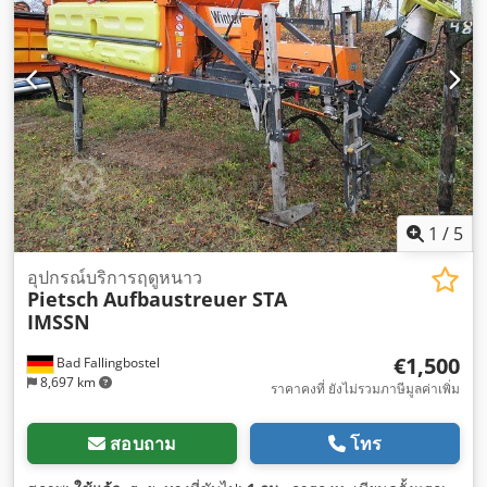
รสแตติก
, ระดับชั้นการปล่อยมลพิษ:
ยูโร 5
, ชั่วโมงการทำงาน:
4,028 h
, อุปกรณ์:
ขับเคลื่อนทุกล้อ, เครื่องปรับอากาศ, แผ่นกรอง
เขม่า, ไฟหน้าเพิ่มเติม, ไฮดรอลิก
,
1
/
5
อุปกรณ์บริการฤดูหนาว
Pietsch
Aufbaustreuer STA
IMSSN
€1,500
Bad Fallingbostel
8,697 km
ราคาคงที่ ยังไม่รวมภาษีมูลค่าเพิ่ม
สอบถาม
โทร