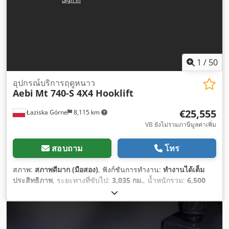
1
/
50
อุปกรณ์บริการฤดูหนาว
Aebi
Mt 740-S 4X4 Hooklift
€25,555
Łaziska Górne
8,115 km
VB ยังไม่รวมภาษีมูลค่าเพิ่ม
สอบถาม
โทร
สภาพ:
สภาพดีมาก (มือสอง)
, ฟังก์ชันการทำงาน:
ทำงานได้เต็ม
ประสิทธิภาพ
, ระยะทางที่ขับไป:
3,035 กม.
, น้ำหนักรวม:
6,500
กก.
, ประเภทเชื้อเพลิง:
ดีเซล
, สี:
สีส้ม
, การกำหนดค่าของเพลา:
4x4
, น้ำหนักใช้งาน:
6,500 กก.
, น้ำหนักบรรทุกสูงสุด:
3,650 กก.
,
น้ำหนักเปล่า:
2,850 กก.
, เชื้อเพลิง:
ดีเซล
, ระยะฐานล้อ:
3,100
มม
, ห้องโดยสารคนขับ:
ห้องโดยสารกลางวัน
, ประเภทเกียร์: