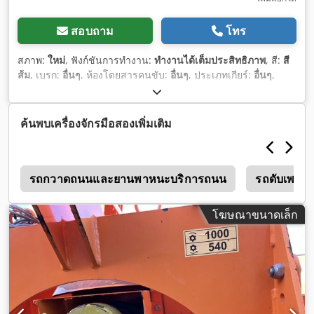
สอบถาม
โทร
สภาพ:
ใหม่
, ฟังก์ชันการทำงาน:
ทำงานได้เต็มประสิทธิภาพ
, สี:
สี
ส้ม
, เบรก:
อื่นๆ
, ห้องโดยสารคนขับ:
อื่นๆ
, ประเภทเกียร์:
อื่นๆ
,
ระดับชั้นการปล่อยมลพิษ:
ไม่มี
, ช่วงล่าง:
อื่นๆ
, ปีที่ผลิต:
2026
,
อุปกรณ์:
ขับเคลื่อนทุกล้อ, เสียงรบกวนต่ำ, ไฟตัดหมอก
,
ค้นพบเครื่องจักรมือสองเพิ่มเติม
0
รถกวาดถนนและยานพาหนะบริการถนน
รถดับเพลิ
โฆษณาขนาดเล็ก