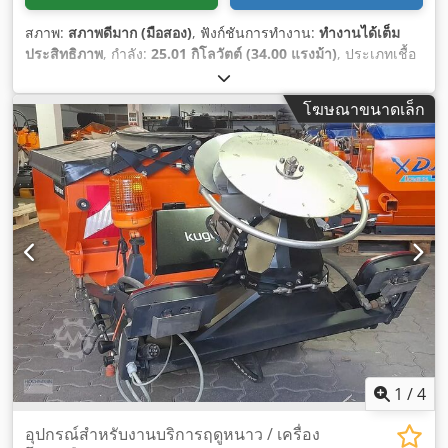
สภาพ:
สภาพดีมาก (มือสอง)
, ฟังก์ชันการทำงาน:
ทำงานได้เต็ม
ประสิทธิภาพ
, กำลัง:
25.01 กิโลวัตต์ (34.00 แรงม้า)
, ประเภทเชื้อ
เพลิง:
ดีเซล
, สี:
ดำ
, ประเภทเกียร์:
ไฮโดรสแตติก
, ปีที่ผลิต:
2019
,
ชั่วโมงการทำงาน:
140 h
, อุปกรณ์:
ขับเคลื่อนทุกล้อ, จดทะเบียน
โฆษณาขนาดเล็ก
รถยนต์, เครื่องปรับอากาศ, ไฮดรอลิก
,
1
/
4
อุปกรณ์สำหรับงานบริการฤดูหนาว / เครื่อง