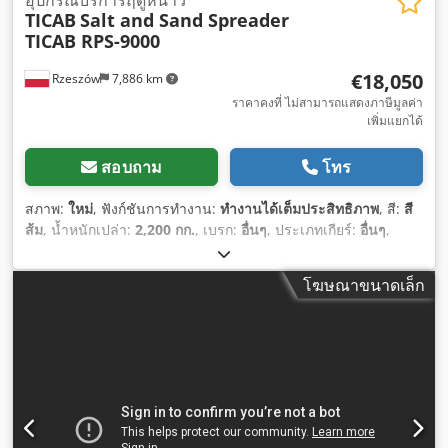
TICAB
Salt and Sand Spreader
TICAB RPS-9000
€18,050
Rzeszów
7,886 km
ราคาคงที่ ไม่สามารถแสดงภาษีมูลค่า
เพิ่มแยกได้
สอบถาม
โทร
สภาพ:
ใหม่
, ฟังก์ชันการทำงาน:
ทำงานได้เต็มประสิทธิภาพ
, สี:
สี
ส้ม
, น้ำหนักเปล่า:
2,200 กก.
, เบรก:
อื่นๆ
, ประเภทเกียร์:
อื่นๆ
,
ระดับชั้นการปล่อยมลพิษ:
ไม่มี
, ความยาวพื้นที่บรรทุก:
5,745 มม
,
ความสูงพื้นที่บรรทุกสินค้า:
2,821 มม
, ปีที่ผลิต:
2026
, อุปกรณ์:
ไฟ
โฆษณาขนาดเล็ก
หน้าเพิ่มเติม, ไฮดรอลิก
,