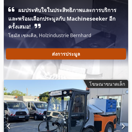
เครื่องกล
, ช่วงล่าง:
แหนบแหนบพาราโบลิก (สปริง)
, ปีที่ผลิต:
2018
, ชั่วโมงการทำงาน:
3,035 h
, อุปกรณ์:
ขับเคลื่อนทุกล้อ,
ผมประทับใจในประสิทธิภาพและการบริการ
ระบบควบคุมแรงฉุด, ระบบอิมโมบิไลเซอร์, ล็อกดิฟเฟอเรนเชียล,
และพร้อมเลือกประมูลกับ Machineseeker อีก
เครื่องทำความร้อนขณะจอดรถ, เสียงรบกวนต่ำ, เอบีเอส, แผ่น
ครั้งเสมอ!
กรองเขม่า, โปรแกรมควบคุมเสถียรภาพอิเล็กทรอนิกส์ (ESP), ไฟ
หน้าเพิ่มเติม, ไฮดรอลิก
,
โธมัส เชลเคิล, Holzindustrie Bernhard
ส่งการประมูล
โฆษณาขนาดเล็ก