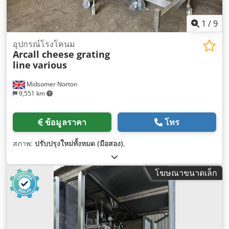
1
/
9
อุปกรณ์โรงโคนม
Arcall cheese grating
line
various
Midsomer Norton
9,551 km
ข้อมูลราคา
โทร
สภาพ:
ปรับปรุงใหม่ทั้งหมด (มือสอง)
,
โฆษณาขนาดเล็ก