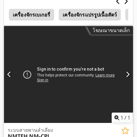
a
เครื่องจักรเบเกอรี่
เครื่องจักรแปรรูปเนื้อสัตว์
เครื
โฆษณาขนาดเล็ก
1
/
1
ระบบสายพานลำเลียง
NMTEH
NM-CPL