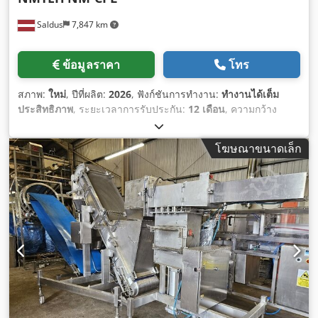
Saldus
7,847 km
ข้อมูลราคา
โทร
สภาพ:
ใหม่
, ปีที่ผลิต:
2026
, ฟังก์ชันการทำงาน:
ทำงานได้เต็ม
ประสิทธิภาพ
, ระยะเวลาการรับประกัน:
12 เดือน
, ความกว้าง
ทั้งหมด:
2,800 มม
, ความยาวทั้งหมด:
2,800 มม
, ความสูงรวม:
2,800 มม
, ประเภทกระแสไฟฟ้าที่เข้ามา:
สามเฟส
, ข้อต่ออากาศ
โฆษณาขนาดเล็ก
อัด:
5 แท่ง
, ความยาวการลำเลียง:
1,500 มม
, น้ำหนักรวม:
2,500
กก.
,