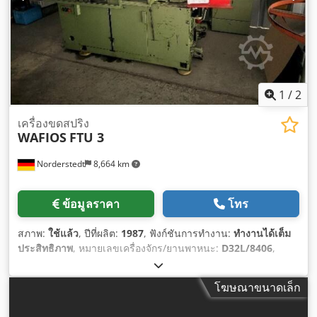
1
/
2
เครื่องขดสปริง
WAFIOS
FTU 3
Norderstedt
8,664 km
ข้อมูลราคา
โทร
สภาพ:
ใช้แล้ว
, ปีที่ผลิต:
1987
, ฟังก์ชันการทำงาน:
ทำงานได้เต็ม
ประสิทธิภาพ
, หมายเลขเครื่องจักร/ยานพาหนะ:
D32L/8406
,
โฆษณาขนาดเล็ก