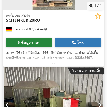
1
/
1
เครื่องขดสปริง
SCHENKER
20RU
Norderstedt
8,664 km
ข้อมูลราคา
โทร
สภาพ:
ใช้แล้ว
, ปีที่ผลิต:
1998
, ฟังก์ชันการทำงาน:
ทำงานได้เต็ม
ประสิทธิภาพ
, หมายเลขเครื่องจักร/ยานพาหนะ:
D32L/8407
,
โฆษณาขนาดเล็ก