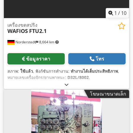
1
/
10
เครื่องขดสปริง
WAFIOS
FTU2.1
Norderstedt
8,664 km
ข้อมูลราคา
โทร
สภาพ:
ใช้แล้ว
, ฟังก์ชันการทำงาน:
ทำงานได้เต็มประสิทธิภาพ
,
หมายเลขเครื่องจักร/ยานพาหนะ:
D32L/8002
,
โฆษณาขนาดเล็ก