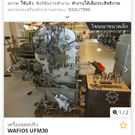
สภาพ:
ใช้แล้ว
, ฟังก์ชันการทำงาน:
ทำงานได้เต็มประสิทธิภาพ
,
หมายเลขเครื่องจักร/ยานพาหนะ:
D32L/7980
,
โฆษณาขนาดเล็ก
1
/
2
เครื่องขดสปริง
WAFIOS
UFM30