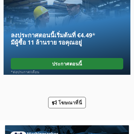
Eisele Kms 090
Emu 200
ลงประกาศตอนนี้เริ่มต้นที่ €4.49
*
Fmu
มีผู้ซื้อ
11 ล้านราย
รอคุณอยู่
Frm D Midi
Gmc
ประกาศตอนนี้
Gmx 200 Linear
*ต่อประกาศ/เดือน
Laimet 120
Lcf 1
โฆษณาที่นี่
Lm
Lm Guide
Mab 100
Machineseeker