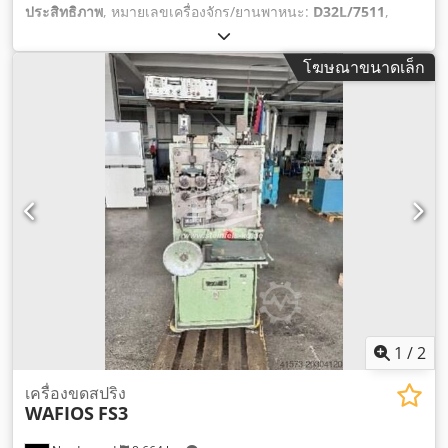
ประสิทธิภาพ
, หมายเลขเครื่องจักร/ยานพาหนะ:
D32L/7511
,
โฆษณาขนาดเล็ก
1
/
2
เครื่องขดสปริง
WAFIOS
FS3