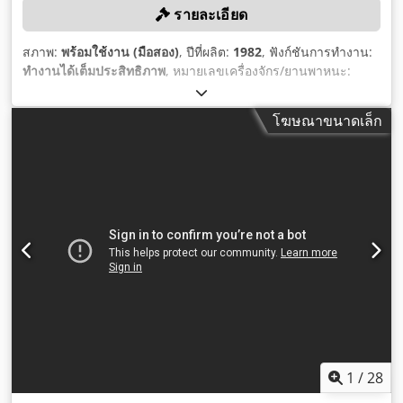
รายละเอียด
สภาพ:
พร้อมใช้งาน (มือสอง)
, ปีที่ผลิต:
1982
, ฟังก์ชันการทำงาน:
ทำงานได้เต็มประสิทธิภาพ
, หมายเลขเครื่องจักร/ยานพาหนะ:
22076049
, เส้นผ่านศูนย์กลางสปริง:
120 มม
, เส้นผ่านศูนย์กลาง
ลวด (สูงสุด):
9 มม
, กำลัง:
18 กิโลวัตต์ (24.47 แรงม้า)
, เส้นผ่าน
โฆษณาขนาดเล็ก
ศูนย์กลางลวด (ต่ำสุด):
2 มม
, กำลังการผลิต:
5,400 หน่วย/ชม.
,
1
/
28