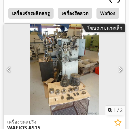
r
เครื่องจักรผลิตสกรู
เครื่องรีดลวด
Wafios
โฆษณาขนาดเล็ก
1
/
2
เครื่องขดสปริง
WAFIOS
AS15