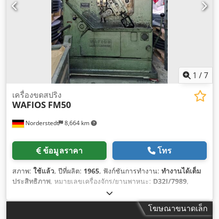
1
/
7
เครื่องขดสปริง
WAFIOS
FM50
Norderstedt
8,664 km
ข้อมูลราคา
โทร
สภาพ:
ใช้แล้ว
, ปีที่ผลิต:
1965
, ฟังก์ชันการทำงาน:
ทำงานได้เต็ม
ประสิทธิภาพ
, หมายเลขเครื่องจักร/ยานพาหนะ:
D32I/7989
,
โฆษณาขนาดเล็ก