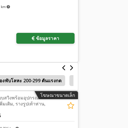
2 km
ข้อมูลราคา
ื่องพับโลหะ 200-299 ตันแรงกด
เครื่องพับไฮโดรลิค
Sc
โฆษณาขนาดเล็ก
แบบสวิงพร้อมอุปกรณ์
่มเติม, รางรูปเท้าห่าน,
5