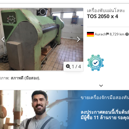
เครื่องพับแผ่นโลหะ
TOS
2050 x 4
Aurach
8,729 km
1
/
4
สภาพ:
สภาพดี (มือสอง)
,
ขายเครื่องจักรมือสองทัน
ลงประกาศตอนนี้เริ่มต้นท
มีผู้ซื้อ
11 ล้านราย
รอคุณ