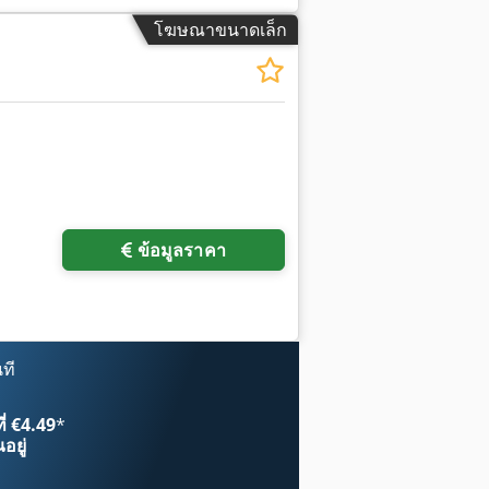
โฆษณาขนาดเล็ก
ข้อมูลราคา
ที
ี่ €4.49
*
อยู่