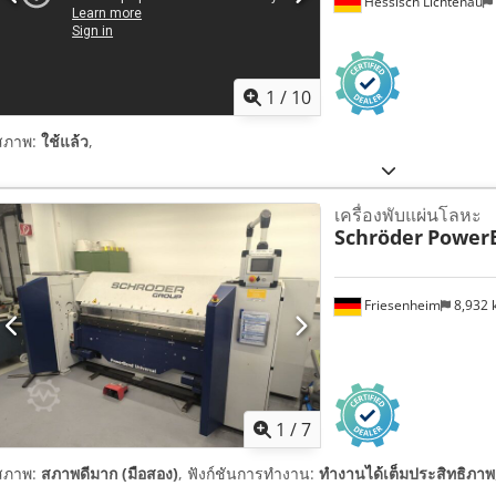
Hessisch Lichtenau
1
/
10
สภาพ:
ใช้แล้ว
,
เครื่องพับแผ่นโลหะ
Schröder
PowerB
Friesenheim
8,932
1
/
7
สภาพ:
สภาพดีมาก (มือสอง)
, ฟังก์ชันการทำงาน:
ทำงานได้เต็มประสิทธิภาพ